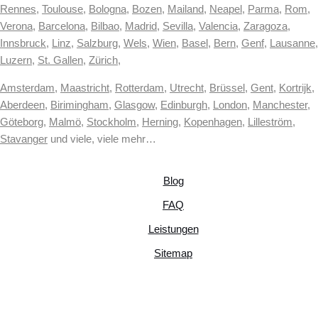
Rennes
,
Toulouse
,
Bologna
,
Bozen
,
Mailand
,
Neapel
,
Parma
,
Rom
,
Verona
,
Barcelona
,
Bilbao
,
Madrid
,
Sevilla
,
Valencia
,
Zaragoza
,
Innsbruck
,
Linz
,
Salzburg
,
Wels
,
Wien
,
Basel
,
Bern
,
Genf
,
Lausanne
,
Luzern
,
St. Gallen
,
Zürich
,
Amsterdam
,
Maastricht
,
Rotterdam
,
Utrecht
,
Brüssel
,
Gent
,
Kortrijk
,
Aberdeen
,
Birimingham
,
Glasgow
,
Edinburgh
,
London
,
Manchester
,
Göteborg
,
Malmö
,
Stockholm
,
Herning
,
Kopenhagen
,
Lilleström
,
Stavanger
und viele, viele mehr…
Blog
FAQ
Leistungen
Sitemap