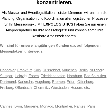
konzentrieren.
Als Messe- und Eventlogistikdienstleister kümmern wir uns um die
Planung, Organisation und Koordination aller logistischen Prozesse
für Ihr Messeprojekt. Mit
EXPOLOGISTICS
haben Sie nur einen
Ansprechpartner für Ihre Messelogistik und können somit Ihre
kostbare Arbeitszeit sparen.
Wir sind für unsere langjährigen Kunden u.a. auf folgenden
Messeplätzen unterwegs:
Hannover
,
Frankfurt
,
Köln
,
Düsseldorf
,
München
,
Berlin
,
Nürnberg
,
Stuttgart
,
Leipzig
,
Essen
,
Friedrichshafen
,
Hamburg
,
Bad Salzuflen
,
Dortmund
,
Karlsruhe
,
Augsburg
,
Bremen
,
Erfurt
,
Offenburg
,
Freiburg
,
Offenbach
,
Chemnitz
,
Wiesbaden
,
Husum
, etc.
Cannes
,
Lyon
,
Marseille
,
Monaco
,
Montpellier
,
Nantes
,
Paris
,