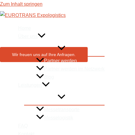
Zum Inhalt springen
Messetransporte &
Home
Über uns
Wir freuen uns auf Ihre Anfragen.
Partner werden
Partner werden im Netzwerk
Blog
Leistungen
Messetransporte
Messelogistik
FAQ
Kontakt