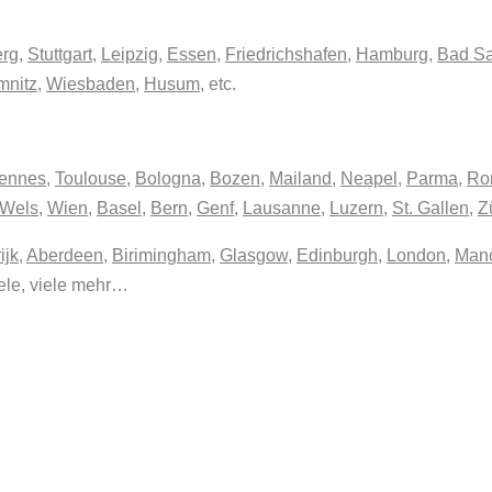
erg
,
Stuttgart
,
Leipzig
,
Essen
,
Friedrichshafen
,
Hamburg
,
Bad Sa
nitz
,
Wiesbaden
,
Husum
, etc.
ennes
,
Toulouse
,
Bologna
,
Bozen
,
Mailand
,
Neapel
,
Parma
,
Ro
Wels
,
Wien
,
Basel
,
Bern
,
Genf
,
Lausanne
,
Luzern
,
St. Gallen
,
Z
ijk
,
Aberdeen
,
Birimingham
,
Glasgow
,
Edinburgh
,
London
,
Manc
ele, viele mehr…