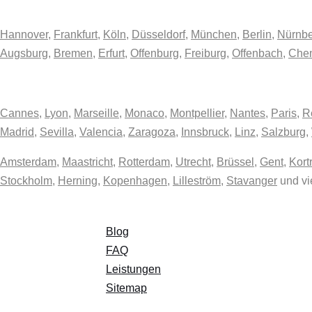
Hannover
,
Frankfurt
,
Köln
,
Düsseldorf
,
München
,
Berlin
,
Nürnb
Augsburg
,
Bremen
,
Erfurt
,
Offenburg
,
Freiburg
,
Offenbach
,
Chem
Cannes
,
Lyon
,
Marseille
,
Monaco
,
Montpellier
,
Nantes
,
Paris
,
R
Madrid
,
Sevilla
,
Valencia
,
Zaragoza
,
Innsbruck
,
Linz
,
Salzburg
,
Amsterdam
,
Maastricht
,
Rotterdam
,
Utrecht
,
Brüssel
,
Gent
,
Kortr
Stockholm
,
Herning
,
Kopenhagen
,
Lilleström
,
Stavanger
und vi
Blog
FAQ
Leistungen
Sitemap