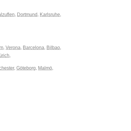
lzuflen
,
Dortmund
,
Karlsruhe
,
m
,
Verona
,
Barcelona
,
Bilbao
,
ürich
,
hester
,
Göteborg
,
Malmö
,