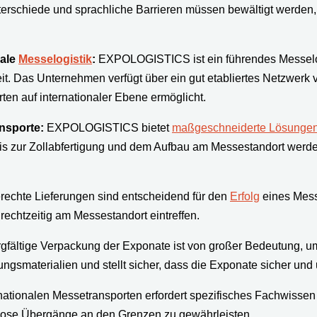
Unterschiede und sprachliche Barrieren müssen bewältigt werden
nale
Messelogistik
:
EXPOLOGISTICS ist ein führendes Messelog
. Das Unternehmen verfügt über ein gut etabliertes Netzwerk 
en auf internationaler Ebene ermöglicht.
ansporte:
EXPOLOGISTICS bietet
maßgeschneiderte Lösunge
zur Zollabfertigung und dem Aufbau am Messestandort werden al
echte Lieferungen sind entscheidend für den
Erfolg
eines Mess
rechtzeitig am Messestandort eintreffen.
gfältige Verpackung der Exponate ist von großer Bedeutung, 
materialien und stellt sicher, dass die Exponate sicher und
ernationalen Messetransporten erfordert spezifisches Fachwi
gslose Übergänge an den Grenzen zu gewährleisten.