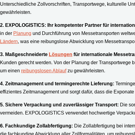
Unterschiedliche Zollvorschriften, Transportwege, kulturelle 
gewährleisten.
2. EXPOLOGISTICS: Ihr kompetenter Partner für internatio
in der
Planung
und Durchführung von Messetransporten weltweit
Ländern
, was eine reibungslose Abwicklung von Messetransport
3. Maßgeschneiderte
Lösungen
für internationale Messetr
Kunden gerecht werden. Von der Planung der Transportwege bis 
um einen
reibungslosen Ablauf
zu gewährleisten.
4. Zeitmanagement und termingerechte Lieferung:
Terminger
effizientes Zeitmanagement und sorgt dafür, dass die Exponate 
5. Sichere Verpackung und zuverlässiger Transport:
Die sor
vermeiden. EXPOLOGISTICS verwendet hochwertige Verpackungs
6. Fachkundige Zollabfertigung:
Die Zollabfertigung bei int
die fachkundige Abwicklung aller Zollformalitäten, um reibun